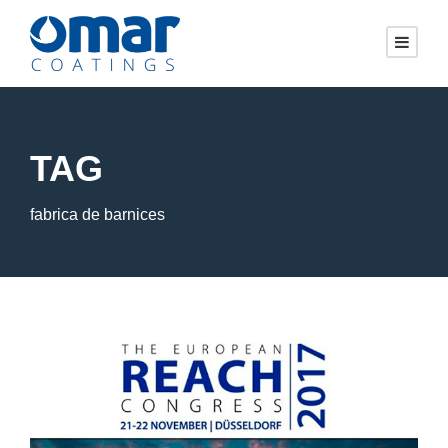
TAG
fabrica de barnices