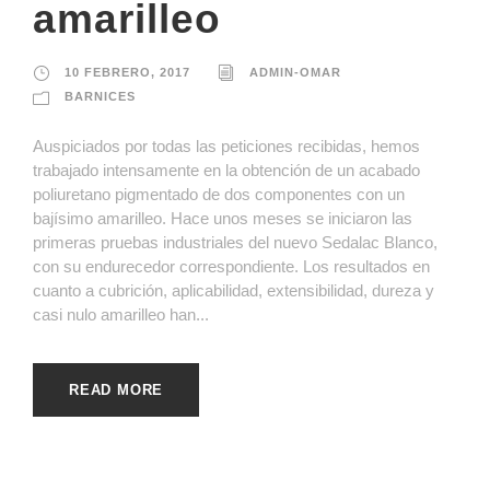
amarilleo
10 FEBRERO, 2017
ADMIN-OMAR
BARNICES
Auspiciados por todas las peticiones recibidas, hemos
trabajado intensamente en la obtención de un acabado
poliuretano pigmentado de dos componentes con un
bajísimo amarilleo. Hace unos meses se iniciaron las
primeras pruebas industriales del nuevo Sedalac Blanco,
con su endurecedor correspondiente. Los resultados en
cuanto a cubrición, aplicabilidad, extensibilidad, dureza y
casi nulo amarilleo han...
READ MORE